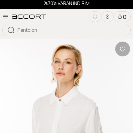
%70'e VARAN İNDİRİM
0