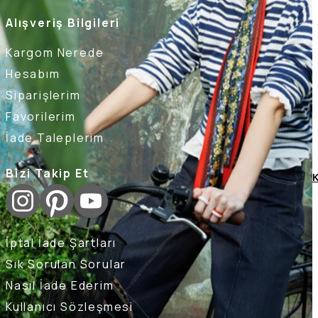
Alışveriş Bilgileri
Kargom Nerede
Hesabım
Siparişlerim
Favorilerim
İade Taleplerim
Bizi Takip Et
K
İptal İade Şartları
Sık Sorulan Sorular
Nasıl İade Ederim
Kullanıcı Sözleşmesi