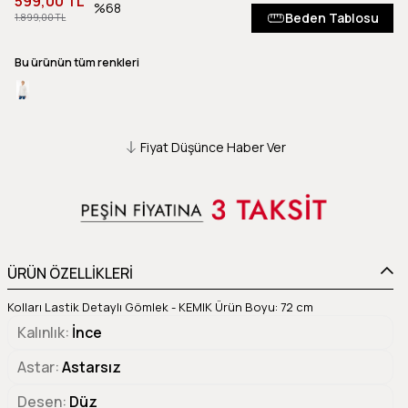
599,00 TL
68
Beden Tablosu
1.899,00 TL
Bu ürünün tüm renkleri
Fiyat Düşünce Haber Ver
ÜRÜN ÖZELLİKLERİ
Kolları Lastik Detaylı Gömlek - KEMIK Ürün Boyu: 72 cm
Kalınlık
İnce
Astar
Astarsız
Desen
Düz