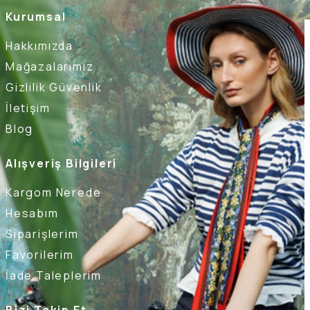
Kurumsal
Hakkımızda
Mağazalarımız
Gizlilik Güvenlik
İletişim
Blog
Alışveriş Bilgileri
Kargom Nerede
Hesabım
Siparişlerim
Favorilerim
İade Taleplerim
Bizi Takip Et