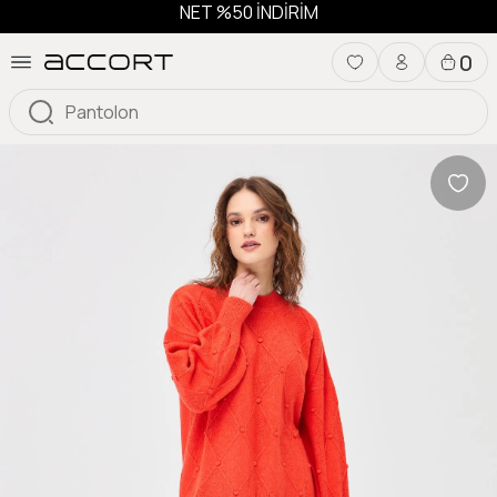
NET %50 İNDİRİM
0