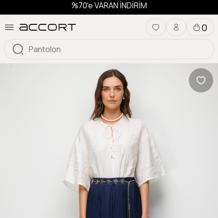
%70'e VARAN İNDİRİM
0