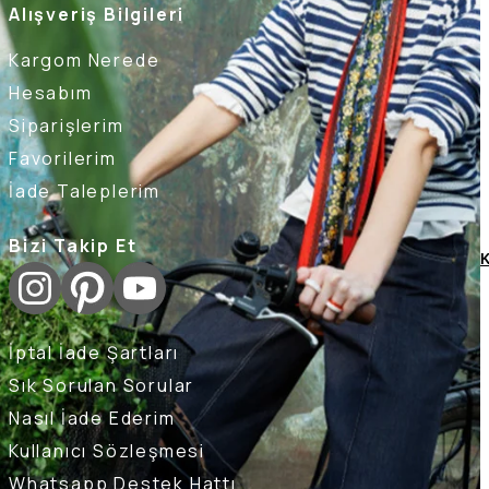
Alışveriş Bilgileri
Kargom Nerede
Hesabım
Siparişlerim
Favorilerim
İade Taleplerim
Bizi Takip Et
K
İptal İade Şartları
Sık Sorulan Sorular
Nasıl İade Ederim
Kullanıcı Sözleşmesi
Whatsapp Destek Hattı