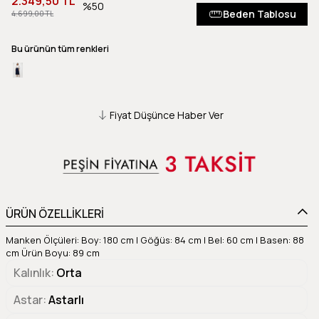
2.349,50 TL
50
Beden Tablosu
4.699,00 TL
Bu ürünün tüm renkleri
Fiyat Düşünce Haber Ver
ÜRÜN ÖZELLİKLERİ
Manken Ölçüleri: Boy: 180 cm | Göğüs: 84 cm | Bel: 60 cm | Basen: 88
cm Ürün Boyu: 89 cm
Kalınlık
Orta
Astar
Astarlı