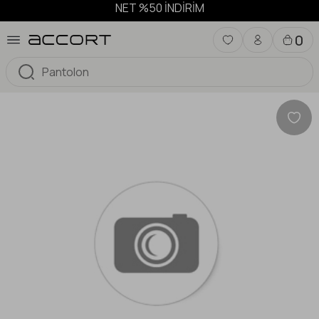
NET %50 İNDİRİM
0