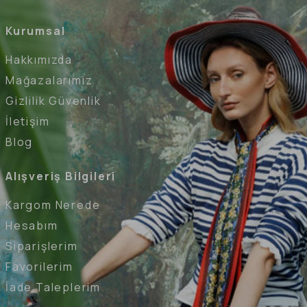
Kurumsal
Hakkımızda
Mağazalarımız
Gizlilik Güvenlik
İletişim
Blog
Alışveriş Bilgileri
Kargom Nerede
Hesabım
Siparişlerim
Favorilerim
İade Taleplerim