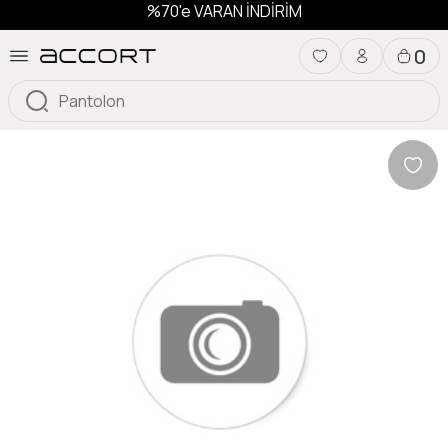
%70'e VARAN İNDİRİM
0