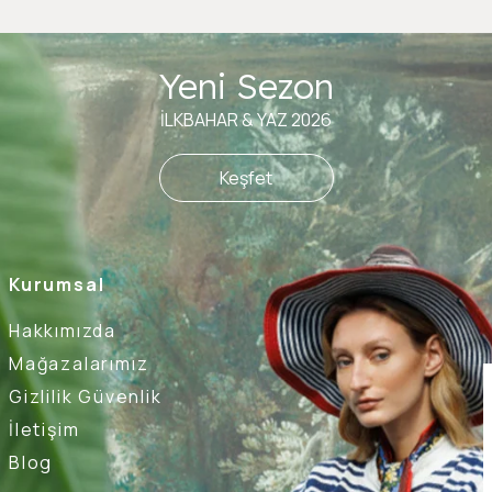
Yeni Sezon
İLKBAHAR & YAZ 2026
Keşfet
Kurumsal
Hakkımızda
Mağazalarımız
Gizlilik Güvenlik
İletişim
Blog