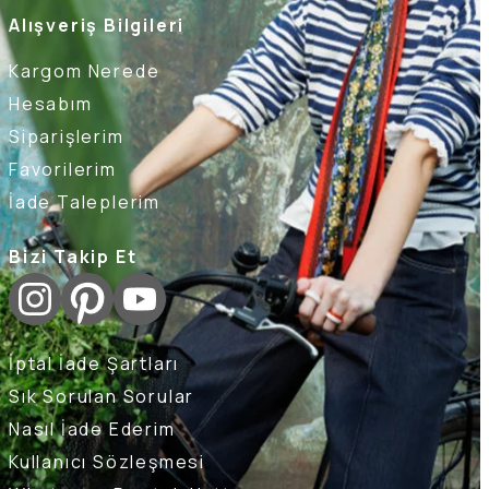
Alışveriş Bilgileri
Kargom Nerede
Hesabım
Siparişlerim
Favorilerim
İade Taleplerim
Bizi Takip Et
İptal İade Şartları
Sık Sorulan Sorular
Nasıl İade Ederim
Kullanıcı Sözleşmesi