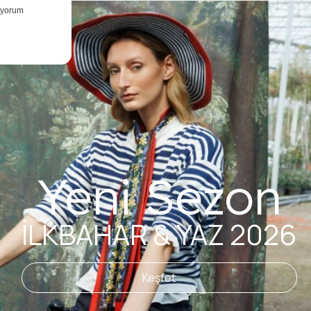
Yeni Sezon
İLKBAHAR & YAZ 2026
Keşfet