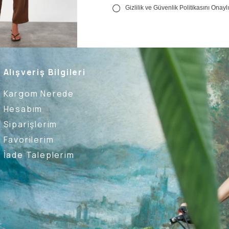
Alışveriş Bilgileri
Kargom Nerede
Hesabım
Siparişlerim
Favorilerim
İade Taleplerim