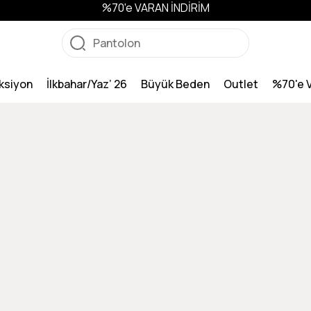
%70'e VARAN İNDİRİM
ksiyon
İlkbahar/Yaz’ 26
Büyük Beden
Outlet
%70'e 