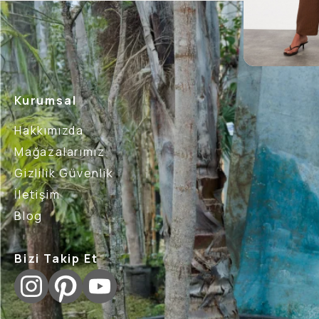
Kurumsal
Hakkımızda
Mağazalarımız
Gizlilik Güvenlik
İletişim
Blog
Bizi Takip Et