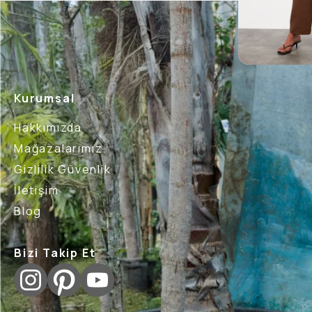
Kurumsal
Hakkımızda
Mağazalarımız
Gizlilik Güvenlik
İletişim
Blog
Bizi Takip Et