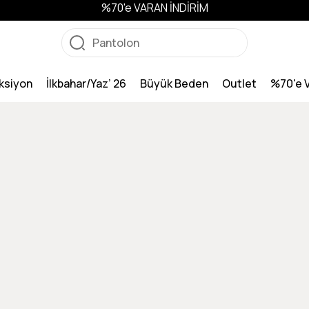
%70'e VARAN İNDİRİM
ksiyon
İlkbahar/Yaz’ 26
Büyük Beden
Outlet
%70'e 