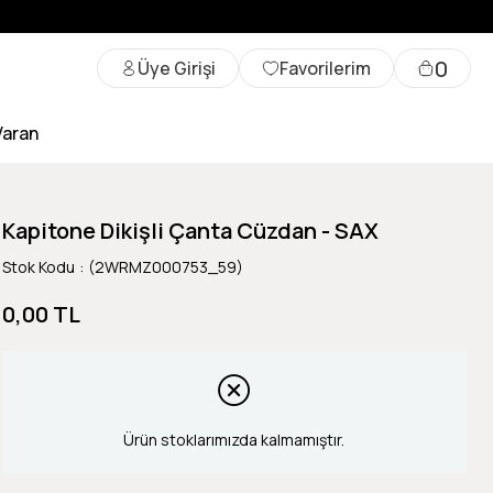
0
Üye Girişi
Favorilerim
Varan
Kapitone Dikişli Çanta Cüzdan - SAX
Stok Kodu
(2WRMZ000753_59)
0,00 TL
Ürün stoklarımızda kalmamıştır.