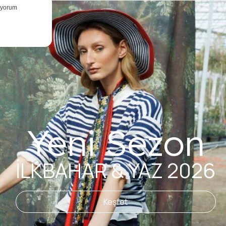
Yeni Sezon
İLKBAHAR & YAZ 2026
Keşfet