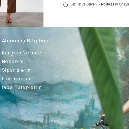
Alışveriş Bilgileri
Kargom Nerede
Hesabım
Siparişlerim
Favorilerim
İade Taleplerim