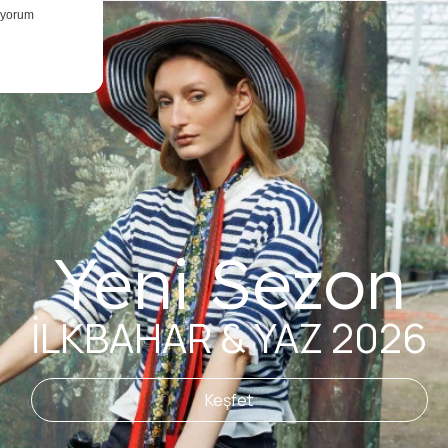
Yeni Sezon
İLKBAHAR & YAZ 2026
Keşfet