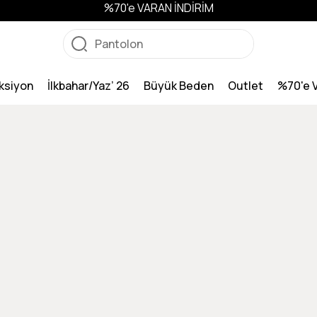
%70'e VARAN İNDİRİM
ksiyon
İlkbahar/Yaz’ 26
Büyük Beden
Outlet
%70'e 