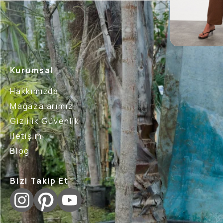
Kurumsal
Hakkımızda
Mağazalarımız
Gizlilik Güvenlik
İletişim
Blog
Bizi Takip Et