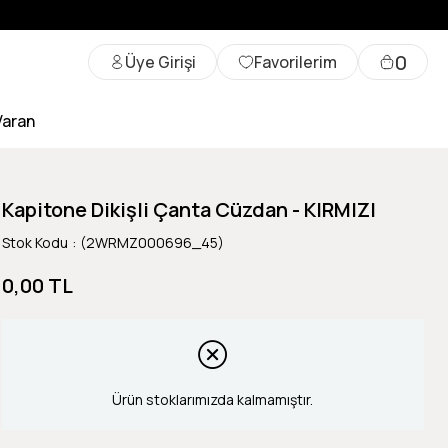
0
Üye Girişi
Favorilerim
Varan
Kapitone Dikişli Çanta Cüzdan - KIRMIZI
Stok Kodu
(2WRMZ000696_45)
0,00 TL
Ürün stoklarımızda kalmamıştır.