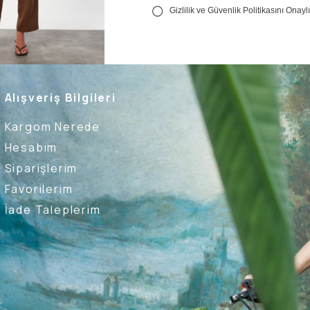
Alışveriş Bilgileri
Kargom Nerede
Hesabım
Siparişlerim
Favorilerim
İade Taleplerim