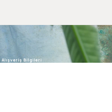
Alışveriş Bilgileri
Kargom Nerede
Hesabım
Siparişlerim
Favorilerim
İade Taleplerim