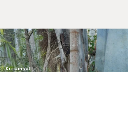
Kurumsal
Hakkımızda
Mağazalarımız
Gizlilik Güvenlik
İletişim
Blog