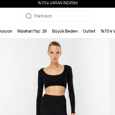
%70'e VARAN İNDİRİM
ksiyon
İlkbahar/Yaz’ 26
Büyük Beden
Outlet
%70'e 