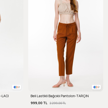
2
2
n-LACI
Beli Lastikli Bağcıklı Pantolon-TARÇIN
999,00 TL
2.299,00 TL