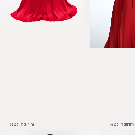
%23
İndirim
%23
İndirim