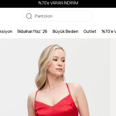
%70'e VARAN İNDİRİM
ksiyon
İlkbahar/Yaz’ 26
Büyük Beden
Outlet
%70'e 