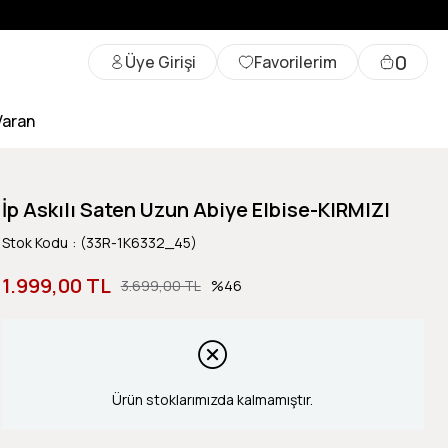
0
Üye Girişi
Favorilerim
Varan
İp Askılı Saten Uzun Abiye Elbise-KIRMIZI
Stok Kodu
(33R-1K6332_45)
1.999,00 TL
3.699,00 TL
46
Ürün stoklarımızda kalmamıştır.