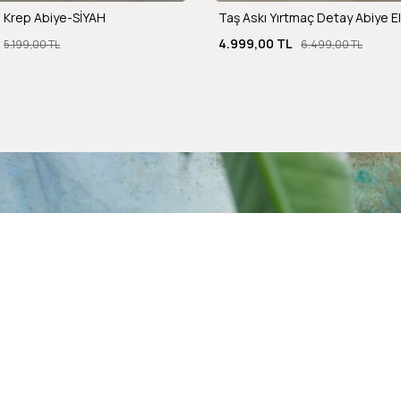
 Krep Abiye-SİYAH
Taş Askı Yırtmaç Detay Abiye E
4.999,00 TL
5.199,00 TL
6.499,00 TL
Alışveriş Bilgileri
Kargom Nerede
Hesabım
Siparişlerim
Favorilerim