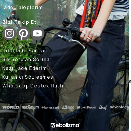
İade Taleplerim
Bizi Takip Et
İptal İade Şartları
Sık Sorulan Sorular
Nasıl İade Ederim
Kullanıcı Sözleşmesi
K
Whatsapp Destek Hattı