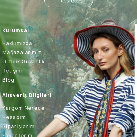
Keşfet
Kurumsal
Hakkımızda
Mağazalarımız
Gizlilik Güvenlik
İletişim
Blog
Alışveriş Bilgileri
Kargom Nerede
Hesabım
Siparişlerim
Favorilerim