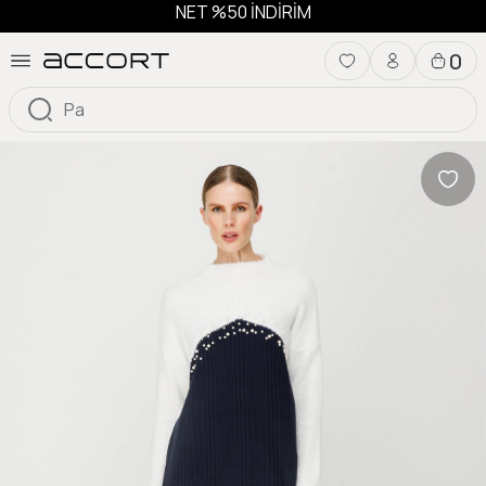
NET %50 İNDİRİM
0