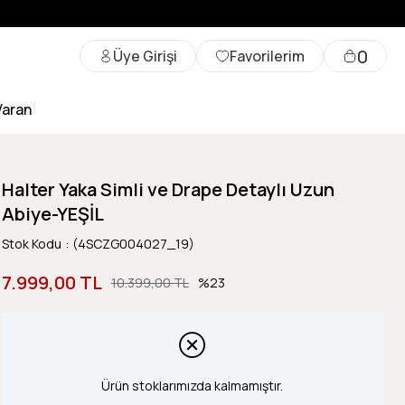
0
Üye Girişi
Favorilerim
Varan
Halter Yaka Simli ve Drape Detaylı Uzun
Abiye-YEŞİL
Stok Kodu
(4SCZG004027_19)
7.999,00 TL
10.399,00 TL
23
Ürün stoklarımızda kalmamıştır.