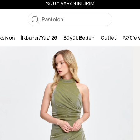
%70'e VARAN İNDİRİM
ksiyon
İlkbahar/Yaz’ 26
Büyük Beden
Outlet
%70'e 