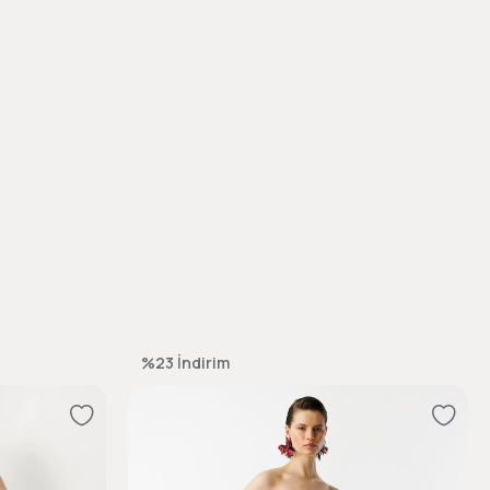
%23
İndirim