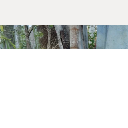
Kurumsal
Hakkımızda
Mağazalarımız
Gizlilik Güvenlik
İletişim
Blog