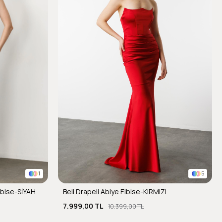
1
5
lbise-SİYAH
Beli Drapeli Abiye Elbise-KIRMIZI
7.999,00 TL
10.399,00 TL