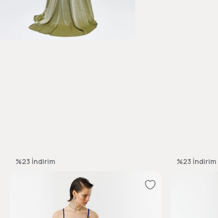
%23
İndirim
%23
İndirim