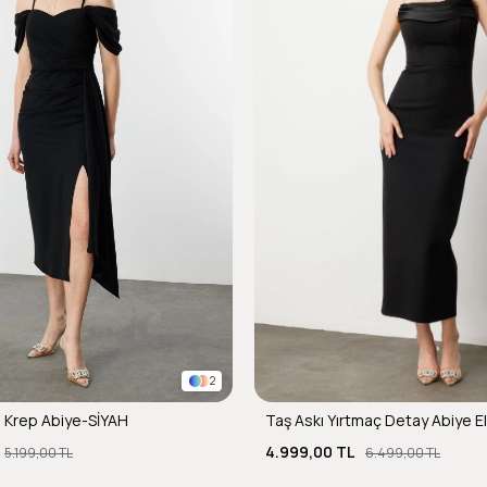
2
 Krep Abiye-SİYAH
Taş Askı Yırtmaç Detay Abiye E
4.999,00 TL
5.199,00 TL
6.499,00 TL