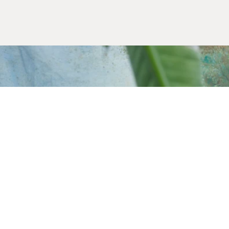
Alışveriş Bilgileri
Kargom Nerede
Hesabım
Siparişlerim
Favorilerim
İade Taleplerim