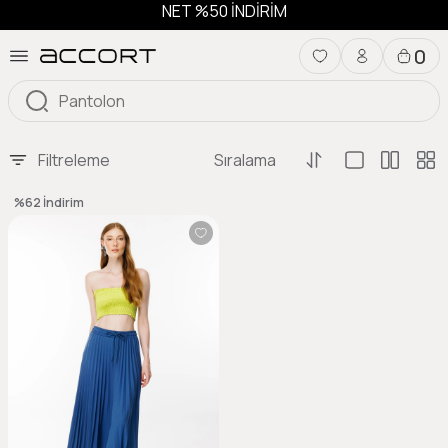
NET %50 İNDİRİM
0
Filtreleme
Sıralama
%62
İndirim