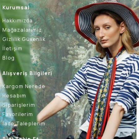
Kurumsal
Hakkımızda
Mağazalarımız
Gizlilik Güvenlik
İletişim
Blog
Alışveriş Bilgileri
Kargom Nerede
Hesabım
Siparişlerim
Favorilerim
İade Taleplerim
Bizi Takip Et