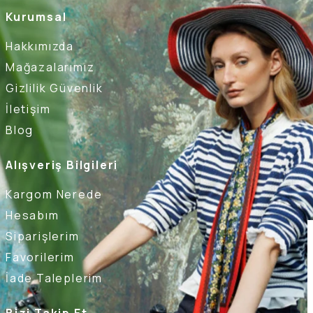
Kurumsal
Hakkımızda
Mağazalarımız
Gizlilik Güvenlik
İletişim
Blog
Alışveriş Bilgileri
Kargom Nerede
Hesabım
Siparişlerim
Favorilerim
İade Taleplerim
Bizi Takip Et