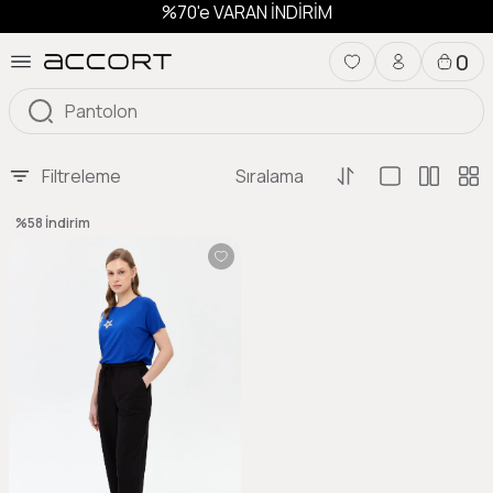
%70'e VARAN İNDİRİM
0
Filtreleme
Sıralama
%58
İndirim