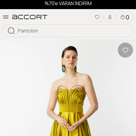
%70'e VARAN İNDİRİM
0