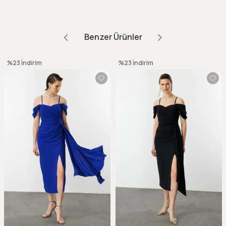
Benzer Ürünler
%23
İndirim
%23
İndirim