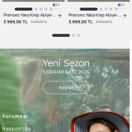
2
2
Prenses Yaka Krep Abiye-SAX
Prenses Yaka Krep Abiye-SİYAH
3.999,00 TL
3.999,00 TL
5.199,00 TL
5.199,00 TL
Yeni Sezon
İLKBAHAR & YAZ 2026
Keşfet
Kurumsal
Hakkımızda