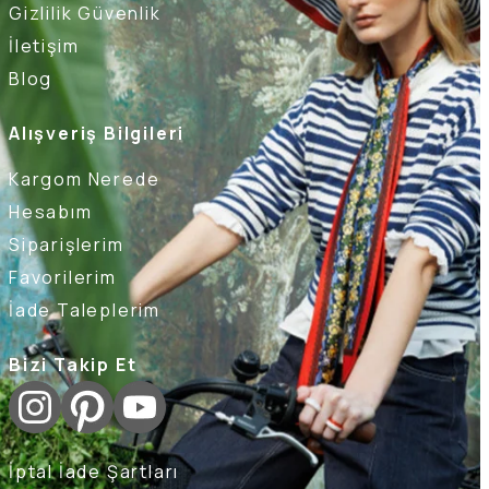
Gizlilik Güvenlik
İletişim
Blog
Alışveriş Bilgileri
Kargom Nerede
Hesabım
Siparişlerim
Favorilerim
İade Taleplerim
Bizi Takip Et
İptal İade Şartları