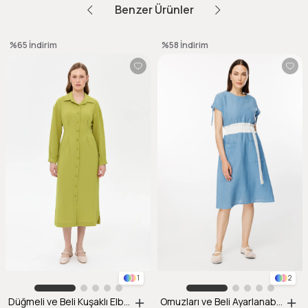
Benzer Ürünler
%65
İndirim
%58
İndirim
1
2
Düğmeli ve Beli Kuşaklı Elbise-Y.YEŞİLİ
Omuzları ve Beli Ayarlanabilir İp Detaylı Keten Elbise-MAVİ