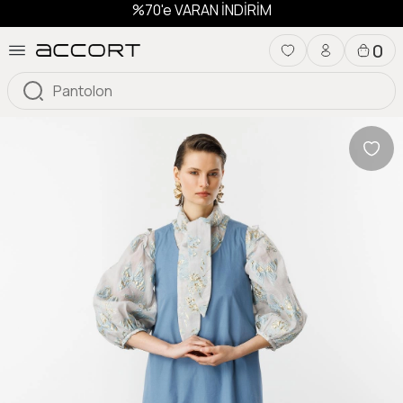
%70'e VARAN İNDİRİM
0