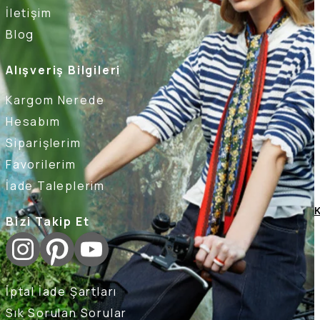
İletişim
Blog
Alışveriş Bilgileri
Kargom Nerede
Hesabım
Siparişlerim
Favorilerim
İade Taleplerim
K
Bizi Takip Et
İptal İade Şartları
Sık Sorulan Sorular