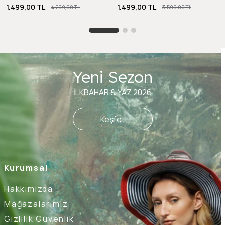
1.499,00 TL
1.499,00 TL
4.299,00 TL
3.599,00 TL
Yeni Sezon
İLKBAHAR & YAZ 2026
Keşfet
Kurumsal
Hakkımızda
Mağazalarımız
Gizlilik Güvenlik