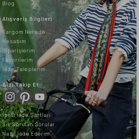
Blog
Alışveriş Bilgileri
Kargom Nerede
Hesabım
Siparişlerim
Favorilerim
İade Taleplerim
Bizi Takip Et
İptal İade Şartları
Sık Sorulan Sorular
Nasıl İade Ederim