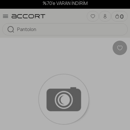
%70'e VARAN İNDİRİM
0