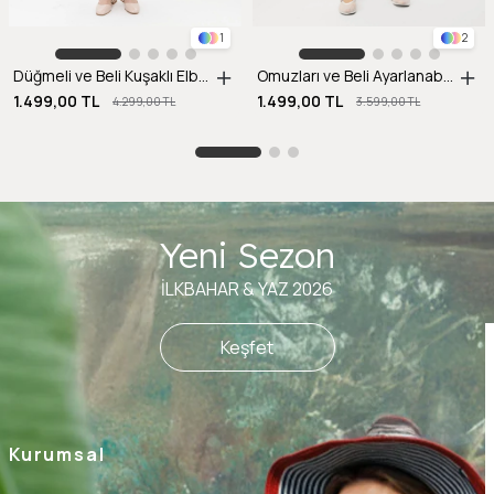
1
2
Düğmeli ve Beli Kuşaklı Elbise-Y.YEŞİLİ
Omuzları ve Beli Ayarlanabilir İp Detaylı Keten Elbise-MAVİ
1.499,00 TL
1.499,00 TL
4.299,00 TL
3.599,00 TL
Yeni Sezon
İLKBAHAR & YAZ 2026
Keşfet
Kurumsal