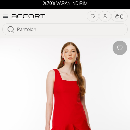
%70'e VARAN İNDİRİM
0