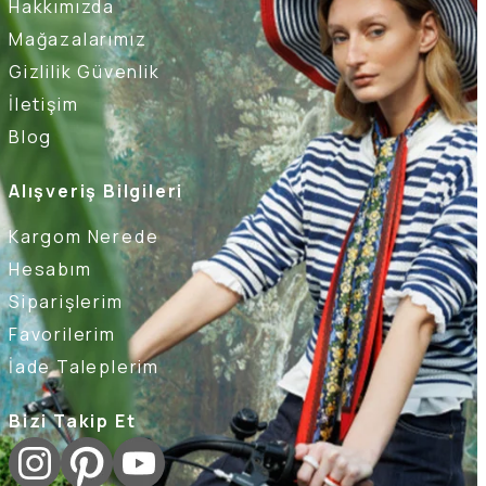
Hakkımızda
Mağazalarımız
Gizlilik Güvenlik
İletişim
Blog
Alışveriş Bilgileri
Kargom Nerede
Hesabım
Siparişlerim
Favorilerim
İade Taleplerim
Bizi Takip Et