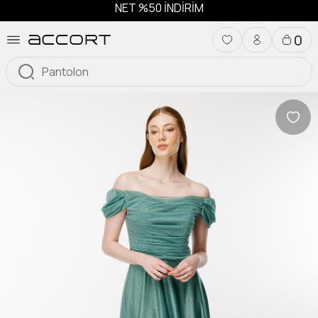
NET %50 İNDİRİM
0