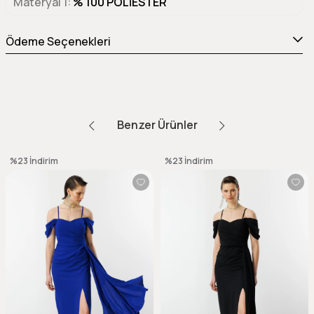
Materyal 1
% 100 POLİESTER
Ödeme Seçenekleri
Benzer Ürünler
%23
İndirim
%23
İndirim