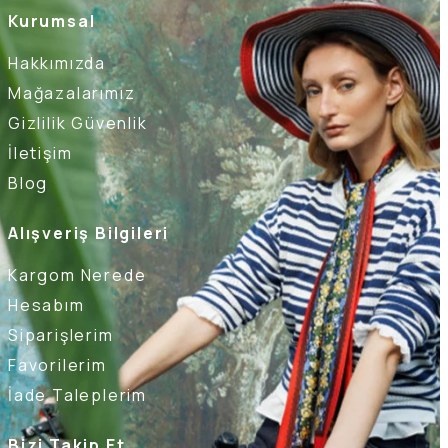
Kurumsal
Hakkımızda
Mağazalarımız
Gizlilik Güvenlik
İletişim
Blog
Alışveriş Bilgileri
Kargom Nerede
Hesabım
Siparişlerim
Favorilerim
İade Taleplerim
Bizi Takip Et