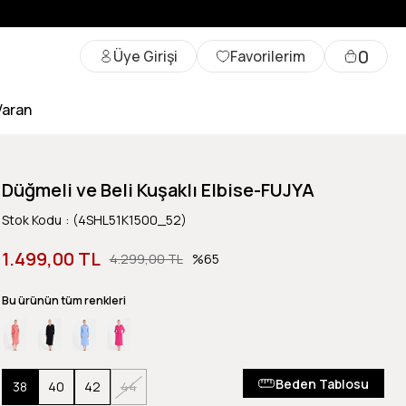
0
Üye Girişi
Favorilerim
Varan
Düğmeli ve Beli Kuşaklı Elbise-FUJYA
Stok Kodu
(4SHL51K1500_52)
1.499,00 TL
4.299,00 TL
65
Bu ürünün tüm renkleri
Beden Tablosu
38
40
42
44