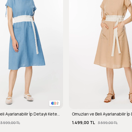
2
Omuzları ve Beli Ayarlanabilir İp Detaylı Keten Elbise-MAVİ
1.499,00 TL
3.599,00 TL
3.599,00 TL