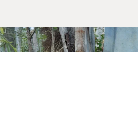
Kurumsal
Hakkımızda
Mağazalarımız
Gizlilik Güvenlik
İletişim
Blog