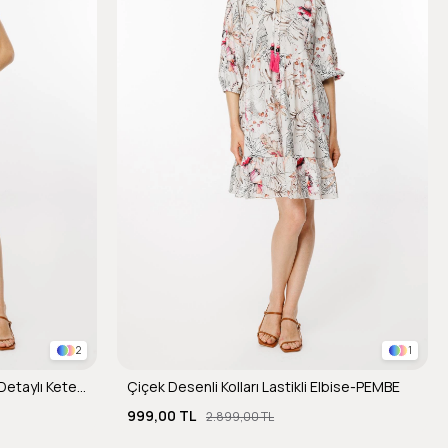
2
1
Omuzları ve Beli Ayarlanabilir İp Detaylı Keten Elbise-CAMEL
Çiçek Desenli Kolları Lastikli Elbise-PEMBE
999,00 TL
2.899,00 TL