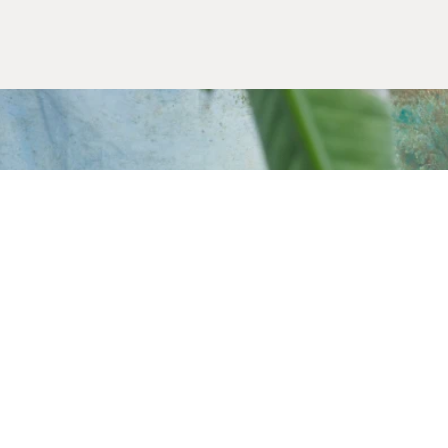
Alışveriş Bilgileri
Kargom Nerede
Hesabım
Siparişlerim
Favorilerim
İade Taleplerim