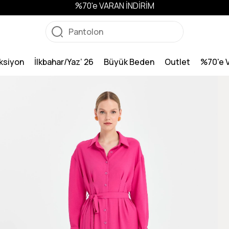
%70'e VARAN İNDİRİM
ksiyon
İlkbahar/Yaz’ 26
Büyük Beden
Outlet
%70'e 