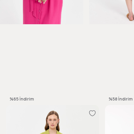
%65
İndirim
%58
İndirim