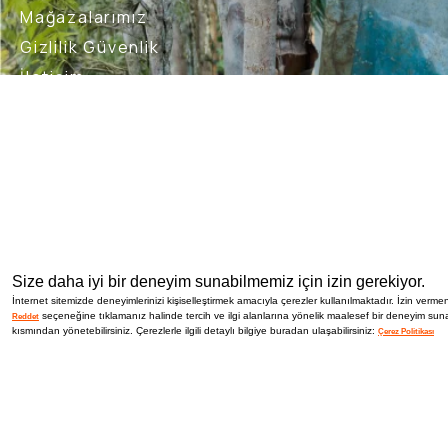
Mağazalarımız
Gizlilik Güvenlik
İletişim
Blog
Bizi Takip Et
İptal İade Şartları
Sık Sorulan Sorular
Nasıl İade 
Size daha iyi bir deneyim sunabilmemiz için izin gerekiyor.
İnternet sitemizde deneyimlerinizi kişiselleştirmek amacıyla çerezler kullanılmaktadır. İzin vermen
seçeneğine tıklamanız halinde tercih ve ilgi alanlarına yönelik maalesef bir deneyim suna
Reddet
kısmından yönetebilirsiniz. Çerezlerle ilgili detaylı bilgiye buradan ulaşabilirsiniz:
Çerez Politikası