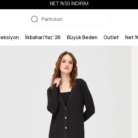
NET %50 İNDİRİM
leksiyon
İlkbahar/Yaz’ 26
Büyük Beden
Outlet
Net 