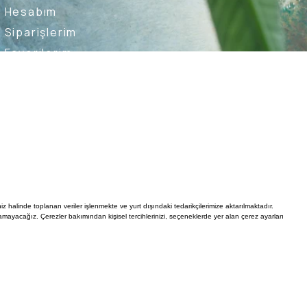
Hesabım
Siparişlerim
Favorilerim
İade Taleplerim
Ederim
Kullanıcı Sözleşmesi
Whatsapp Destek Hattı
iz halinde toplanan veriler işlenmekte ve yurt dışındaki tedarikçilerimize aktarılmaktadır.
mayacağız. Çerezler bakımından kişisel tercihlerinizi, seçeneklerde yer alan çerez ayarları