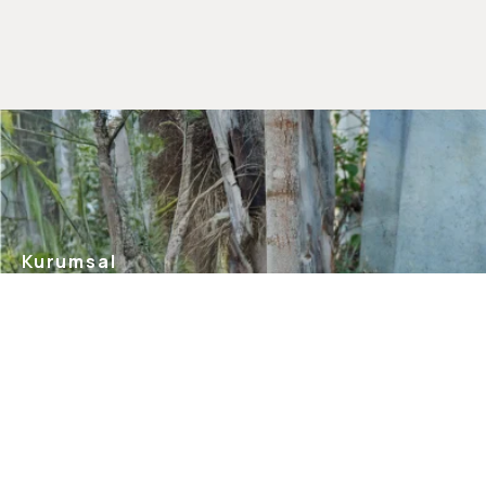
Kurumsal
Hakkımızda
Mağazalarımız
Gizlilik Güvenlik
İletişim
Blog