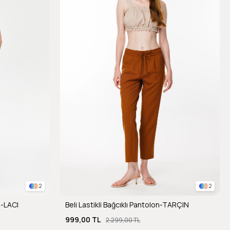
2
2
n-LACI
Beli Lastikli Bağcıklı Pantolon-TARÇIN
999,00 TL
2.299,00 TL