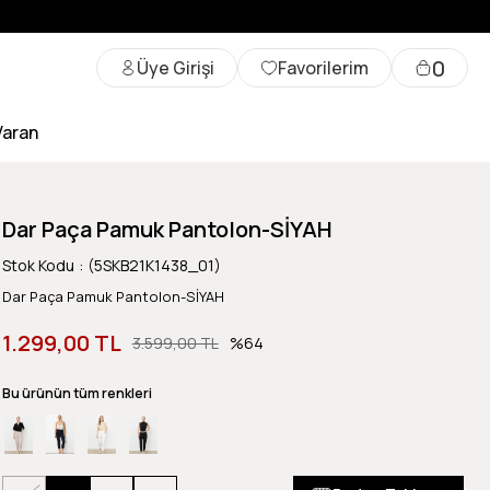
0
Üye Girişi
Favorilerim
Varan
Dar Paça Pamuk Pantolon-SİYAH
Stok Kodu
(5SKB21K1438_01)
Dar Paça Pamuk Pantolon-SİYAH
1.299,00 TL
3.599,00 TL
64
Bu ürünün tüm renkleri