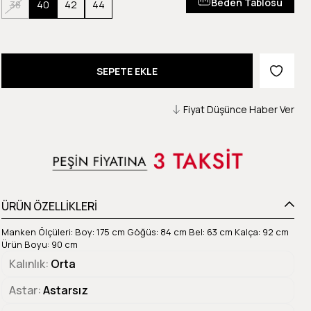
Beden Tablosu
38
40
42
44
Fiyat Düşünce Haber Ver
ÜRÜN ÖZELLİKLERİ
Manken Ölçüleri: Boy: 175 cm Göğüs: 84 cm Bel: 63 cm Kalça: 92 cm
Ürün Boyu: 90 cm
Kalınlık
Orta
Astar
Astarsız