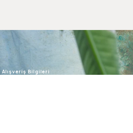
Alışveriş Bilgileri
Kargom Nerede
Hesabım
Siparişlerim
Favorilerim
İade Taleplerim