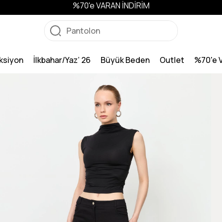
%70'e VARAN İNDİRİM
ksiyon
İlkbahar/Yaz’ 26
Büyük Beden
Outlet
%70'e 