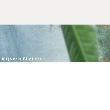
Alışveriş Bilgileri
Kargom Nerede
Hesabım
Siparişlerim
Favorilerim
İade Taleplerim