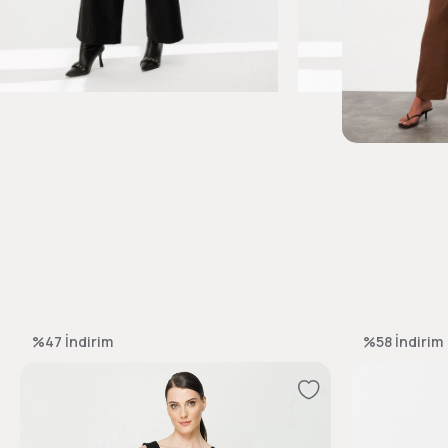
%47
İndirim
%58
İndirim