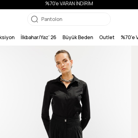
%70'e VARAN İNDİRİM
ksiyon
İlkbahar/Yaz’ 26
Büyük Beden
Outlet
%70'e 