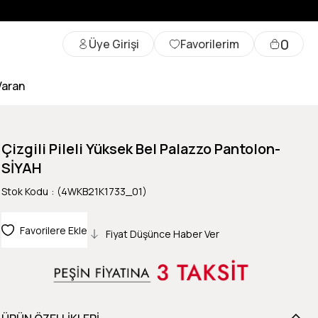
0
Üye Girişi
Favorilerim
Varan
Çizgili Pileli Yüksek Bel Palazzo Pantolon-
SİYAH
Stok Kodu
(4WKB21K1733_01)
Favorilere Ekle
Fiyat Düşünce Haber Ver