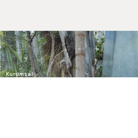
Kurumsal
Hakkımızda
Mağazalarımız
Gizlilik Güvenlik
İletişim
Blog