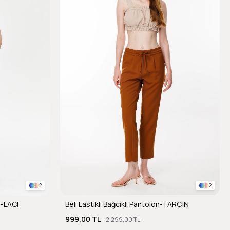
2
2
n-LACI
Beli Lastikli Bağcıklı Pantolon-TARÇIN
999,00 TL
2.299,00 TL