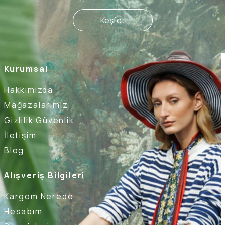
Keşfet
Kurumsal
Hakkımızda
Mağazalarımız
Gizlilik Güvenlik
İletişim
Blog
Alışveriş Bilgileri
Kargom Nerede
Hesabım