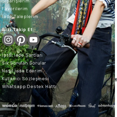
Siparişlerim
Favorilerim
İade Taleplerim
Bizi Takip Et
İptal İade Şartları
Sık Sorulan Sorular
Nasıl İade Ederim
Kullanıcı Sözleşmesi
K
Whatsapp Destek Hattı