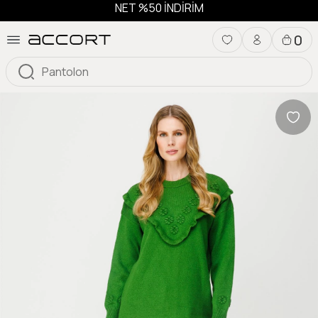
NET %50 İNDİRİM
0