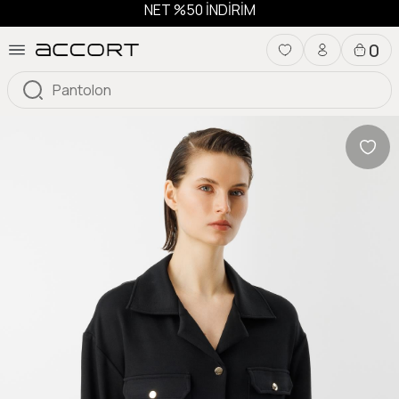
NET %50 İNDİRİM
0