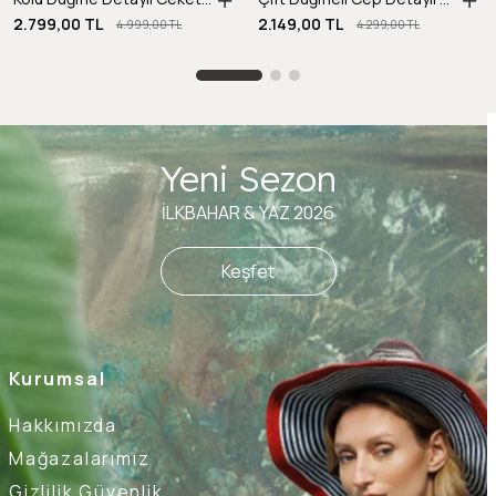
2.799,00 TL
2.149,00 TL
4.999,00 TL
4.299,00 TL
Yeni Sezon
İLKBAHAR & YAZ 2026
Keşfet
Kurumsal
Hakkımızda
Mağazalarımız
Gizlilik Güvenlik