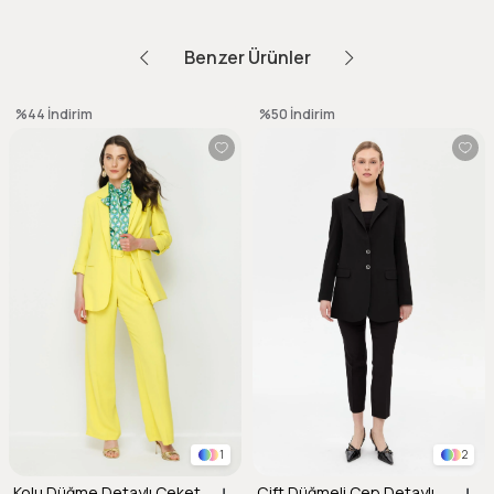
Benzer Ürünler
%44
İndirim
%50
İndirim
1
2
Kolu Düğme Detaylı Ceket-SARI
Çift Düğmeli Cep Detaylı Krep Ceket-SİYAH