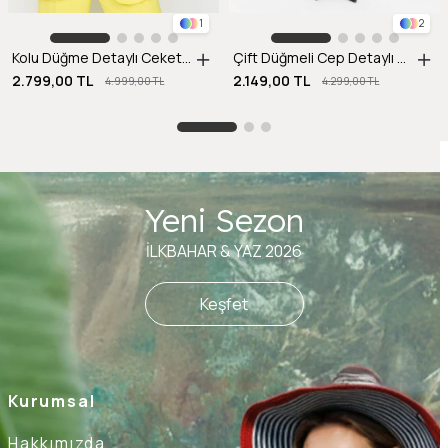
1
2
Kolu Düğme Detaylı Ceket-SARI
Çift Düğmeli Cep Detaylı Krep Ceket-SİYAH
2.799,00 TL
2.149,00 TL
4.999,00 TL
4.299,00 TL
Yeni Sezon
İLKBAHAR & YAZ 2026
Keşfet
Kurumsal
Hakkımızda