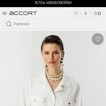
%70'e VARAN İNDİRİM
0