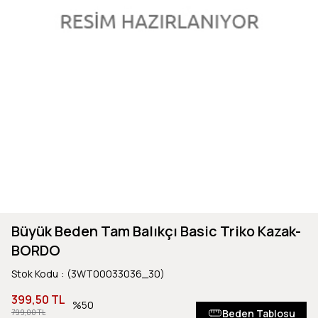
Büyük Beden Tam Balıkçı Basic Triko Kazak-
BORDO
Stok Kodu
(3WT00033036_30)
399,50 TL
50
Beden Tablosu
799,00 TL