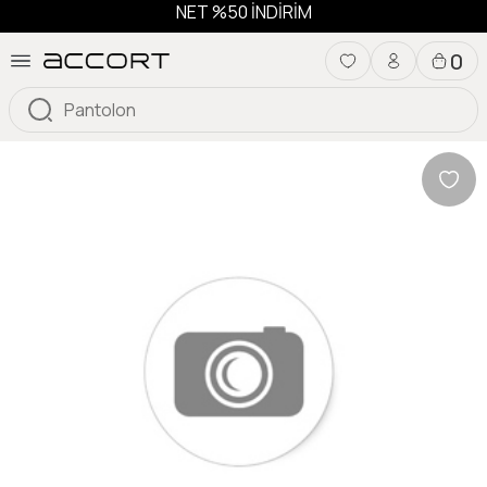
NET %50 İNDİRİM
0