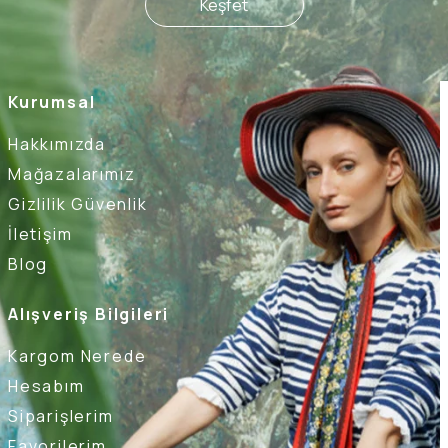
Keşfet
Kurumsal
Hakkımızda
Mağazalarımız
Gizlilik Güvenlik
İletişim
Blog
Alışveriş Bilgileri
Kargom Nerede
Hesabım
Siparişlerim
Favorilerim