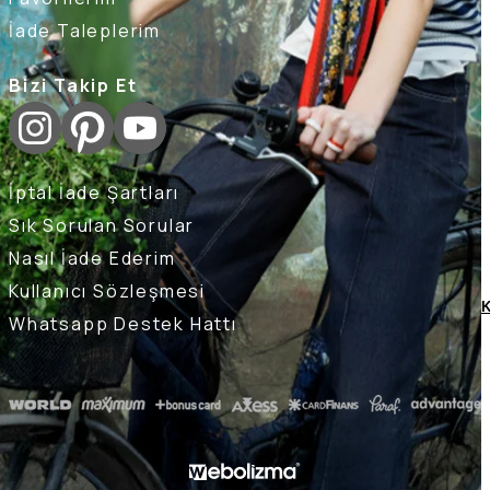
İade Taleplerim
Bizi Takip Et
İptal İade Şartları
Sık Sorulan Sorular
Nasıl İade Ederim
Kullanıcı Sözleşmesi
K
Whatsapp Destek Hattı