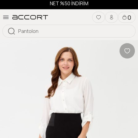
NET %50 İNDİRİM
0