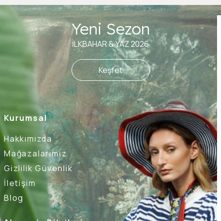
Yeni Sezon
İLKBAHAR & YAZ 2026
Keşfet
Kurumsal
Hakkımızda
Mağazalarımız
Gizlilik Güvenlik
İletişim
Blog