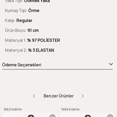
Yaka Tipi
Gömlek Yaka
Kumaş Tipi
Örme
Kalıp
Regular
Ürün Boyu
91 cm
Materyal 1
% 97 POLİESTER
Materyal 2
% 3 ELASTAN
Ödeme Seçenekleri
Benzer Ürünler
%62
İndirim
%66
İndirim