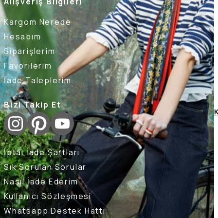
Alışveriş Bilgileri
Kargom Nerede
Hesabım
Siparişlerim
Favorilerim
İade Taleplerim
Bizi Takip Et
K
İptal İade Şartları
Sık Sorulan Sorular
Nasıl İade Ederim
Kullanıcı Sözleşmesi
Whatsapp Destek Hattı