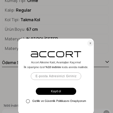
Kumaş Tipi
Örme
Kalıp
Regular
Kol Tipi
Takma Kol
Ürün Boyu
67 cm
Materyal 1
% 97 POLİESTER
Materyal 2
% 3 ELASTAN
Ödeme Seçenekleri
Benzer Ürünler
%66
İndirim
%50
İndirim