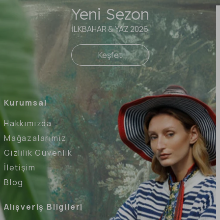
Yeni Sezon
İLKBAHAR & YAZ 2026
Keşfet
Kurumsal
Hakkımızda
Mağazalarımız
Gizlilik Güvenlik
İletişim
Blog
Alışveriş Bilgileri