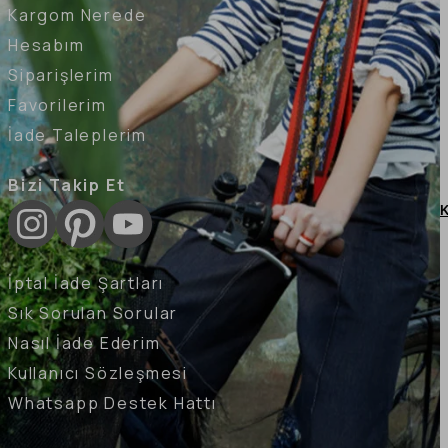
Kargom Nerede
Hesabım
Siparişlerim
Favorilerim
İade Taleplerim
Bizi Takip Et
K
İptal İade Şartları
Sık Sorulan Sorular
Nasıl İade Ederim
Kullanıcı Sözleşmesi
Whatsapp Destek Hattı