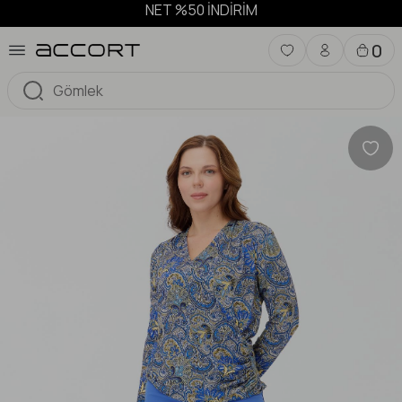
NET %50 İNDİRİM
0