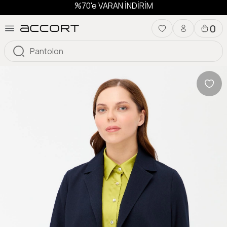
%70'e VARAN İNDİRİM
0