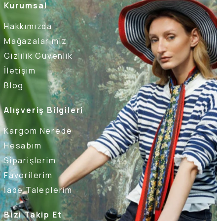
Kurumsal
Hakkımızda
Mağazalarımız
Gizlilik Güvenlik
İletişim
Blog
Alışveriş Bilgileri
Kargom Nerede
Hesabım
Siparişlerim
Favorilerim
İade Taleplerim
Bizi Takip Et