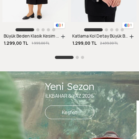
1
1
Büyük Beden Klasik Kesim Ceket-SİYAH
Katlama Kol Detay Büyük Beden Ceket-SİYAH
1.299,00 TL
1.299,00 TL
1.999,00 TL
2.499,00 TL
Yeni Sezon
İLKBAHAR & YAZ 2026
Keşfet