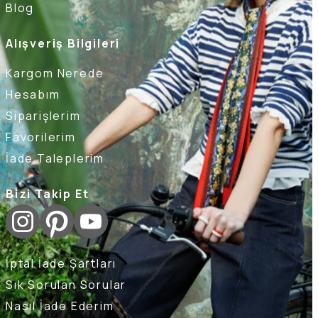
Blog
Alışveriş Bilgileri
Kargom Nerede
Hesabım
Siparişlerim
Favorilerim
İade Taleplerim
Bizi Takip Et
İptal İade Şartları
Sık Sorulan Sorular
Nasıl İade Ederim