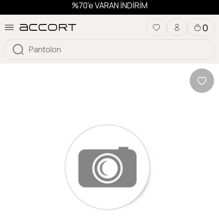
%70'e VARAN İNDİRİM
0