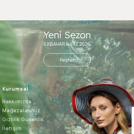
Yeni Sezon
İLKBAHAR & YAZ 2026
Keşfet
Kurumsal
Hakkımızda
Mağazalarımız
Gizlilik Güvenlik
İletişim