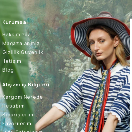
Kurumsal
Hakkımızda
Mağazalarımız
Gizlilik Güvenlik
İletişim
Blog
Alışveriş Bilgileri
Kargom Nerede
Hesabım
Siparişlerim
Favorilerim