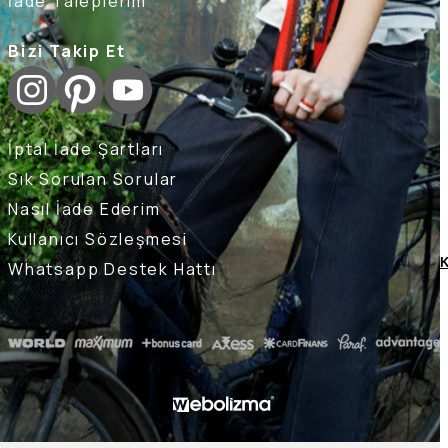
İade Taleplerim
Bizi Takip Et
İptal İade Şartları
Sık Sorulan Sorular
Nasıl İade Ederim
Kullanıcı Sözleşmesi
K
Whatsapp Destek Hattı