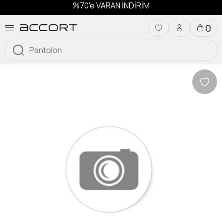
%70'e VARAN İNDİRİM
0