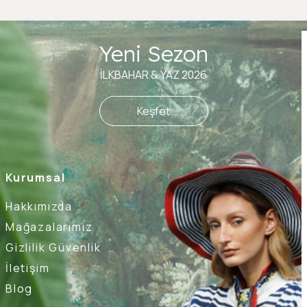
Yeni Sezon
İLKBAHAR & YAZ 2026
Keşfet
Kurumsal
Hakkımızda
Mağazalarımız
Gizlilik Güvenlik
İletişim
Blog