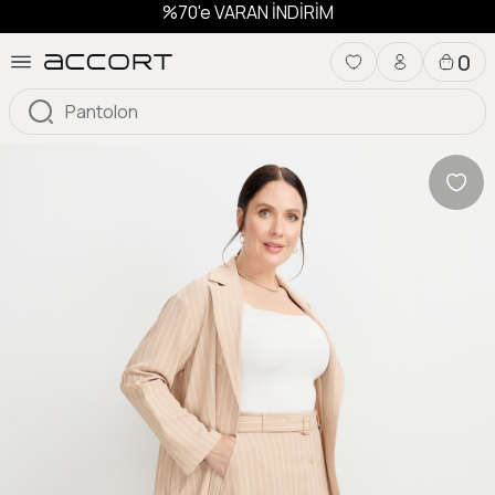
%70'e VARAN İNDİRİM
0