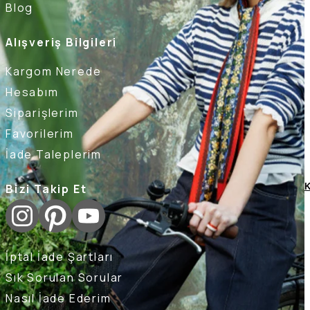
Blog
Alışveriş Bilgileri
Kargom Nerede
Hesabım
Siparişlerim
Favorilerim
İade Taleplerim
Bizi Takip Et
K
İptal İade Şartları
Sık Sorulan Sorular
Nasıl İade Ederim