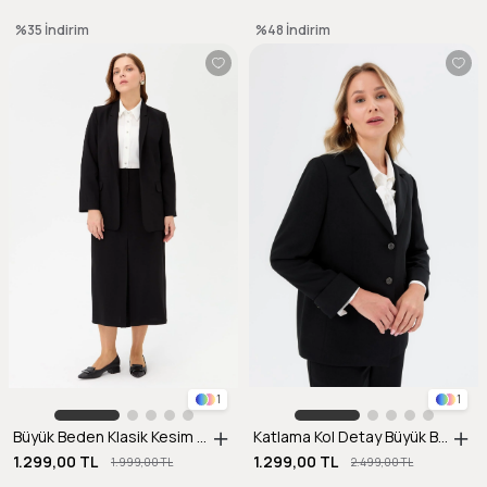
%35
İndirim
%48
İndirim
1
1
Büyük Beden Klasik Kesim Ceket-SİYAH
Katlama Kol Detay Büyük Beden Ceket-SİYAH
1.299,00 TL
1.299,00 TL
1.999,00 TL
2.499,00 TL