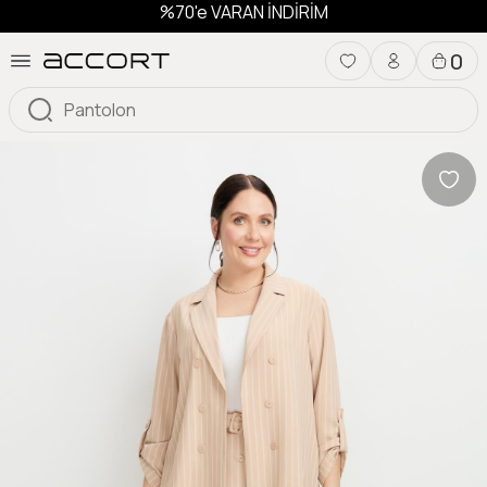
%70'e VARAN İNDİRİM
0