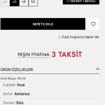
Beden Tablosu
44
46
48
50
Fiyat Düşünce Haber Ver
ÜRÜN ÖZELLİKLERİ
Ürün Boyu: 76 cm
Kalınlık
İnce
Astar
Astarsız
Desen
Düz