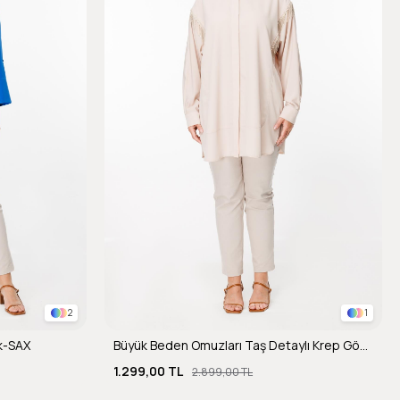
2
1
k-SAX
Büyük Beden Omuzları Taş Detaylı Krep Gömlek-BEJ
1.299,00 TL
2.899,00 TL