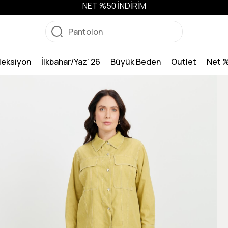
NET %50 İNDİRİM
leksiyon
İlkbahar/Yaz’ 26
Büyük Beden
Outlet
Net 