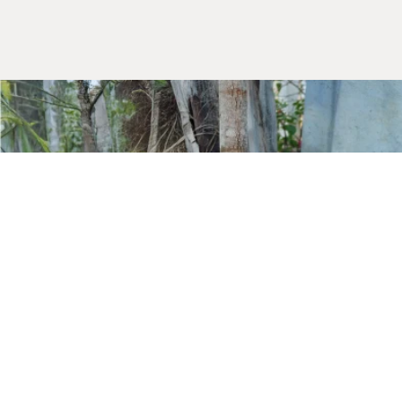
Kurumsal
Hakkımızda
Mağazalarımız
Gizlilik Güvenlik
İletişim
Blog