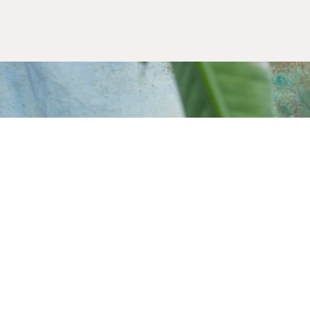
Alışveriş Bilgileri
Kargom Nerede
Hesabım
Siparişlerim
Favorilerim
İade Taleplerim