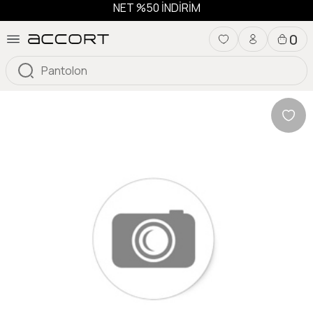
NET %50 İNDİRİM
0