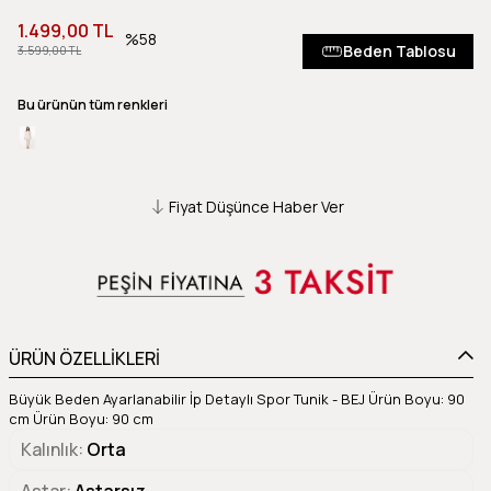
1.499,00 TL
58
Beden Tablosu
3.599,00 TL
Bu ürünün tüm renkleri
Fiyat Düşünce Haber Ver
ÜRÜN ÖZELLİKLERİ
Büyük Beden Ayarlanabilir İp Detaylı Spor Tunik - BEJ Ürün Boyu: 90
cm Ürün Boyu: 90 cm
Kalınlık
Orta
Astar
Astarsız