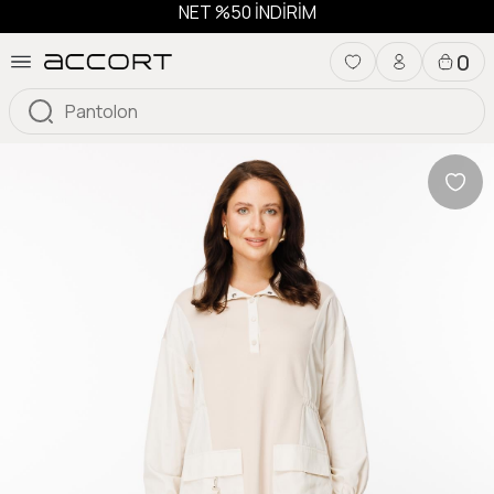
NET %50 İNDİRİM
0