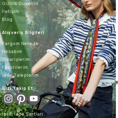
Gizlilik Güvenlik
İletişim
Blog
Alışveriş Bilgileri
Kargom Nerede
Hesabım
Siparişlerim
Favorilerim
İade Taleplerim
K
Bizi Takip Et
İptal İade Şartları