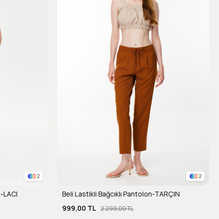
2
2
n-LACI
Beli Lastikli Bağcıklı Pantolon-TARÇIN
999,00 TL
2.299,00 TL