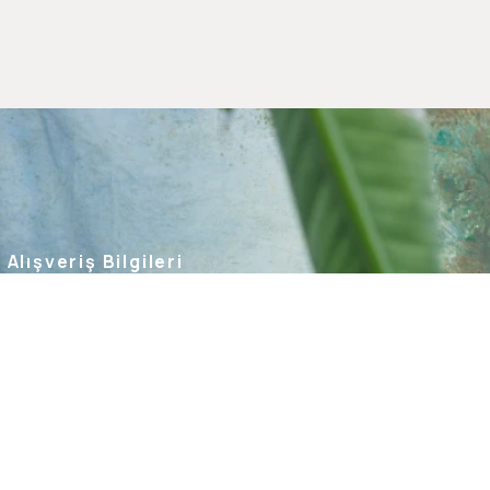
Alışveriş Bilgileri
Kargom Nerede
Hesabım
Siparişlerim
Favorilerim
İade Taleplerim