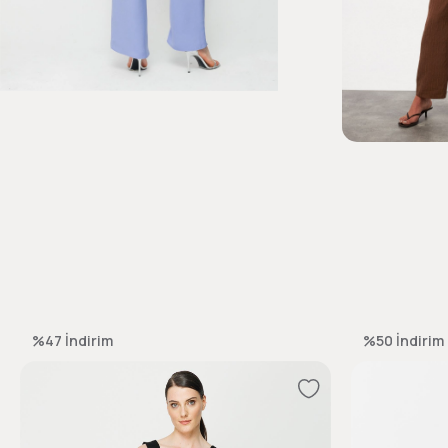
%47
İndirim
%50
İndirim