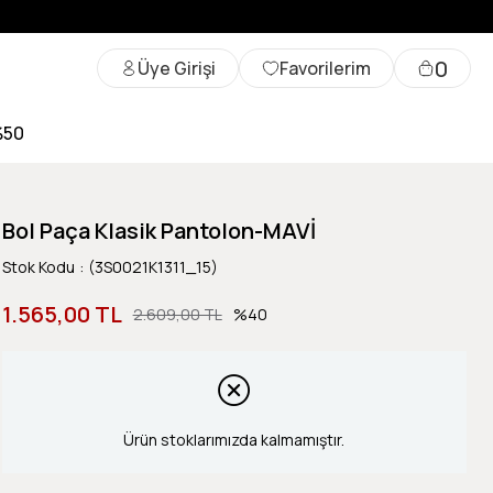
0
Üye Girişi
Favorilerim
%50
Bol Paça Klasik Pantolon-MAVİ
Stok Kodu
(3S0021K1311_15)
1.565,00 TL
2.609,00 TL
40
Ürün stoklarımızda kalmamıştır.