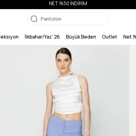
NET %50 İNDİRİM
leksiyon
İlkbahar/Yaz’ 26
Büyük Beden
Outlet
Net 