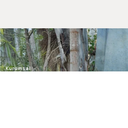
Kurumsal
Hakkımızda
Mağazalarımız
Gizlilik Güvenlik
İletişim
Blog