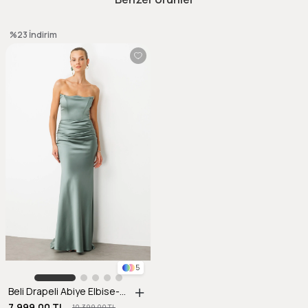
%23
İndirim
5
Beli Drapeli Abiye Elbise-MINT
7.999,00 TL
10.399,00 TL