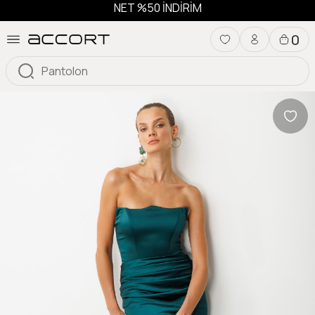
NET %50 İNDİRİM
0