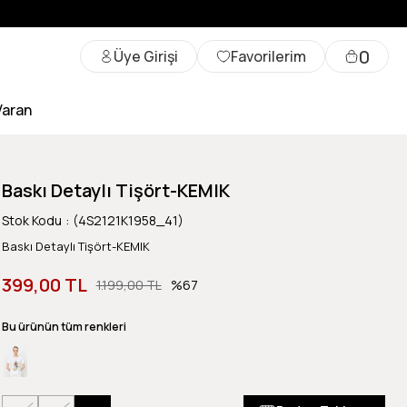
0
Üye Girişi
Favorilerim
Varan
Baskı Detaylı Tişört-KEMIK
Stok Kodu
(4S2121K1958_41)
Baskı Detaylı Tişört-KEMIK
399,00 TL
1.199,00 TL
67
Bu ürünün tüm renkleri