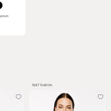
%67
İndirim