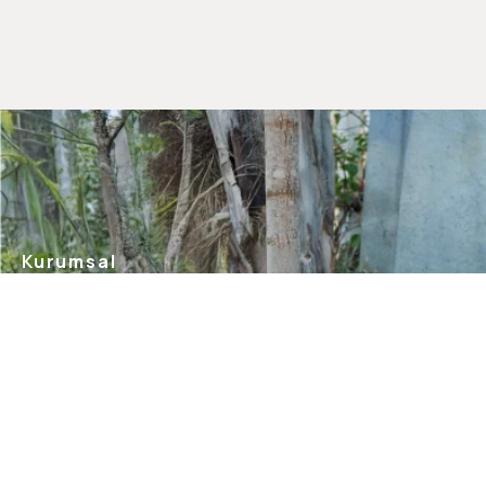
Kurumsal
Hakkımızda
Mağazalarımız
Gizlilik Güvenlik
İletişim
Blog