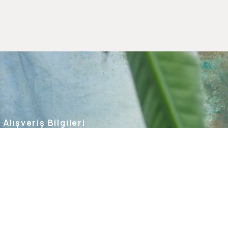
Alışveriş Bilgileri
Kargom Nerede
Hesabım
Siparişlerim
Favorilerim
İade Taleplerim