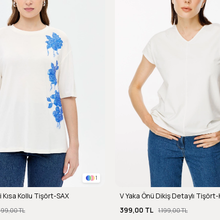
1
i Kısa Kollu Tişört-SAX
V Yaka Önü Dikiş Detaylı Tişört
399,00 TL
.199,00 TL
1.199,00 TL