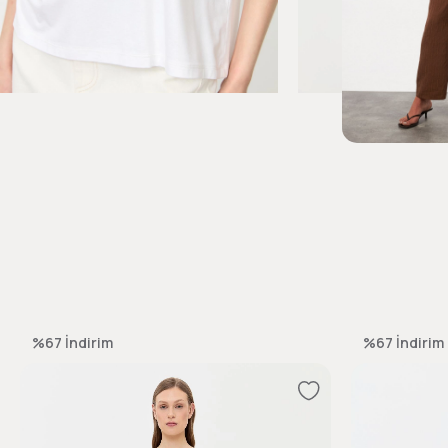
%67
İndirim
%67
İndirim