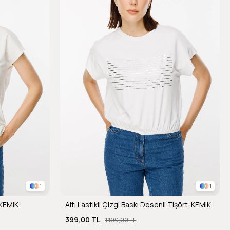
1
1
-KEMIK
Altı Lastikli Çizgi Baskı Desenli Tişört-KEMIK
399,00 TL
1.199,00 TL