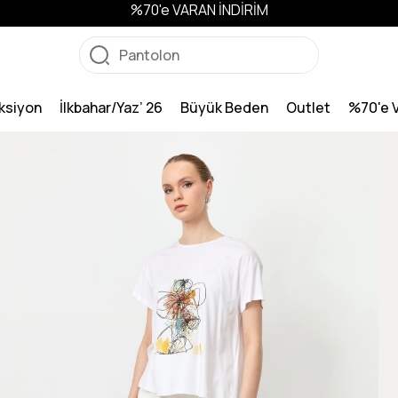
%70'e VARAN İNDİRİM
ksiyon
İlkbahar/Yaz’ 26
Büyük Beden
Outlet
%70'e 