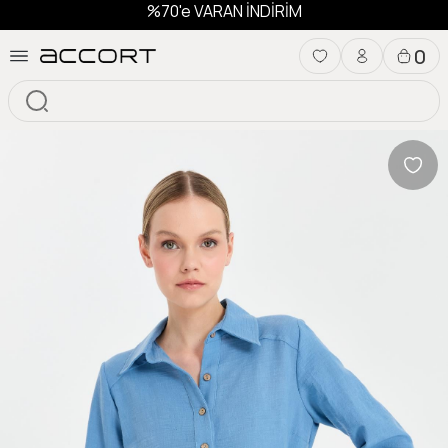
%70'e VARAN İNDİRİM
0