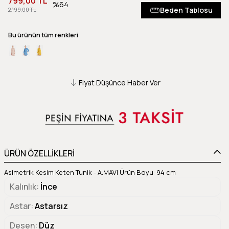
799,00 TL
64
Beden Tablosu
2.199,00 TL
Bu ürünün tüm renkleri
Fiyat Düşünce Haber Ver
ÜRÜN ÖZELLİKLERİ
Asimetrik Kesim Keten Tunik - A.MAVI Ürün Boyu: 94 cm
Kalınlık
İnce
Astar
Astarsız
Desen
Düz