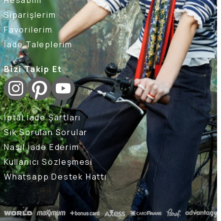
Siparişlerim
Favorilerim
İade Taleplerim
Bizi Takip Et
İptal İade Şartları
Sık Sorulan Sorular
Nasıl İade Ederim
Kullanıcı Sözleşmesi
Whatsapp Destek Hattı