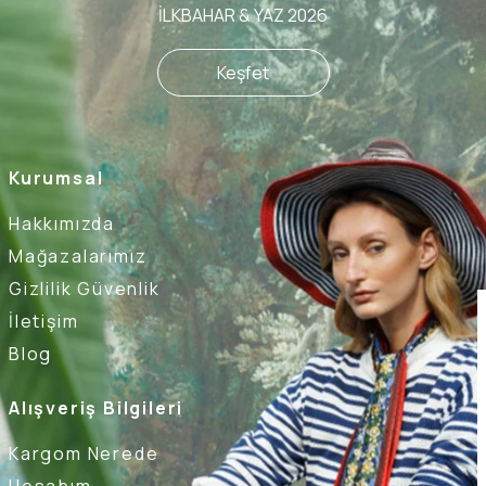
İLKBAHAR & YAZ 2026
Keşfet
Kurumsal
Hakkımızda
Mağazalarımız
Gizlilik Güvenlik
İletişim
Blog
Alışveriş Bilgileri
Kargom Nerede
Hesabım