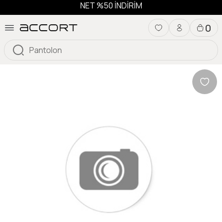
NET %50 İNDİRİM
0