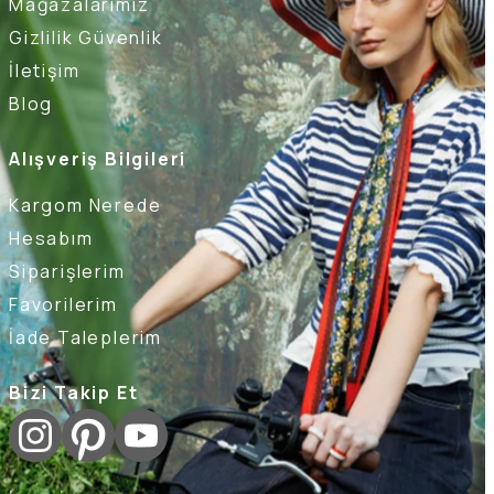
Mağazalarımız
Gizlilik Güvenlik
İletişim
Blog
Alışveriş Bilgileri
Kargom Nerede
Hesabım
Siparişlerim
Favorilerim
İade Taleplerim
Bizi Takip Et