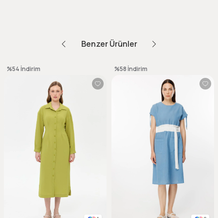
Benzer Ürünler
%54
İndirim
%58
İndirim