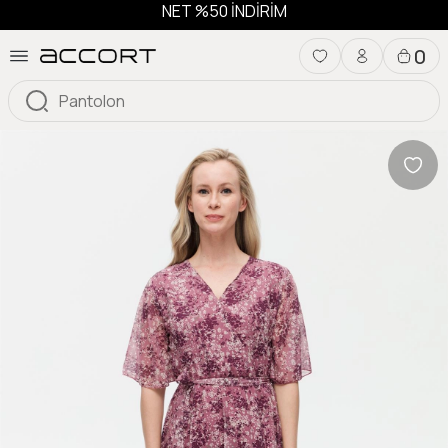
NET %50 İNDİRİM
0