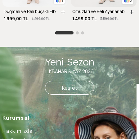
1
2
Düğmeli ve Beli Kuşaklı Elbise-Y.YEŞİLİ
Omuzları ve Beli Ayarlanabilir İp Detaylı Keten Elbise-MAVİ
1.999,00 TL
1.499,00 TL
4.299,00 TL
3.599,00 TL
Yeni Sezon
İLKBAHAR & YAZ 2026
Keşfet
Kurumsal
Hakkımızda