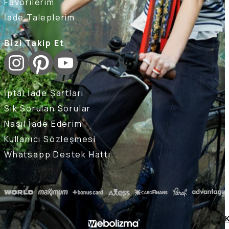
Favorilerim
İade Taleplerim
Bizi Takip Et
İptal İade Şartları
Sık Sorulan Sorular
Nasıl İade Ederim
Kullanıcı Sözleşmesi
Whatsapp Destek Hattı
K