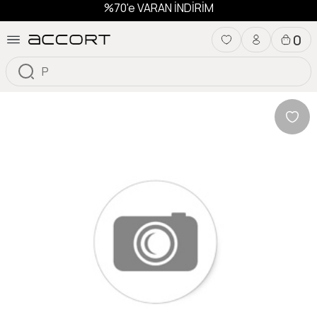
%70'e VARAN İNDİRİM
0