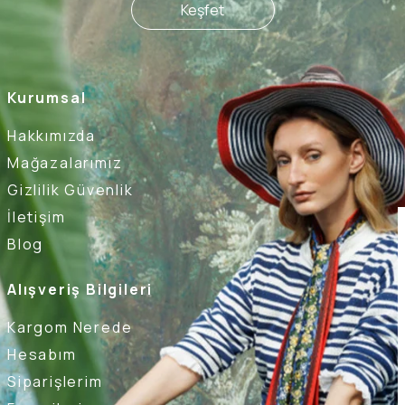
Keşfet
Kurumsal
Hakkımızda
Mağazalarımız
Gizlilik Güvenlik
İletişim
Blog
Alışveriş Bilgileri
Kargom Nerede
Hesabım
Siparişlerim