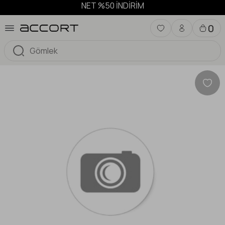
NET %50 İNDİRİM
0