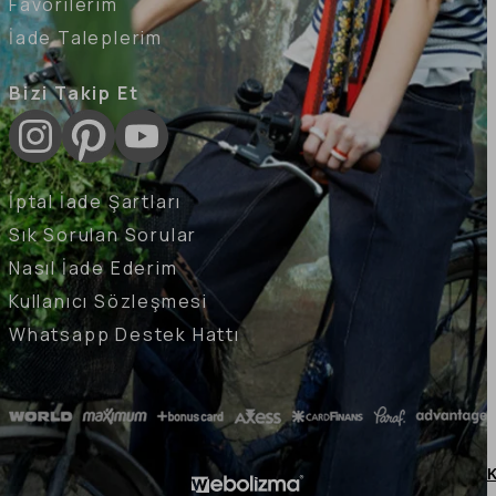
Favorilerim
İade Taleplerim
Bizi Takip Et
İptal İade Şartları
Sık Sorulan Sorular
Nasıl İade Ederim
Kullanıcı Sözleşmesi
Whatsapp Destek Hattı
K