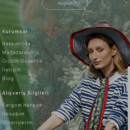
Keşfet
Kurumsal
Hakkımızda
Mağazalarımız
Gizlilik Güvenlik
İletişim
Blog
Alışveriş Bilgileri
Kargom Nerede
Hesabım
Siparişlerim