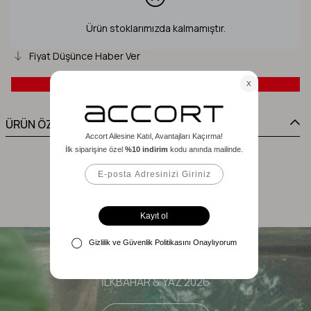
Ürün stoklarımızda kalmamıştır.
Fiyat Düşünce Haber Ver
ÜRÜN ÖZELLİKLERİ
Yeni Sezon
İLKBAHAR & YAZ 2026