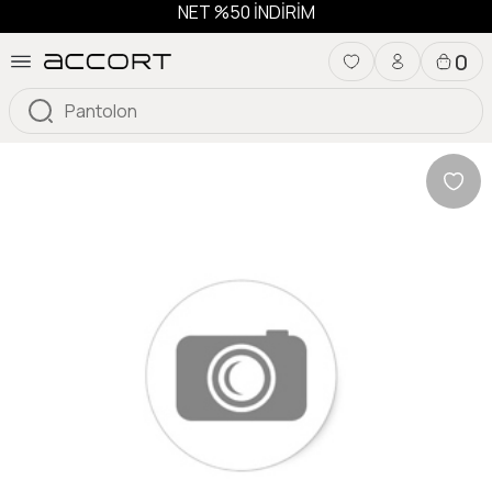
NET %50 İNDİRİM
0