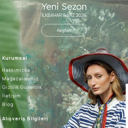
Yeni Sezon
İLKBAHAR & YAZ 2026
Keşfet
Kurumsal
Hakkımızda
Mağazalarımız
Gizlilik Güvenlik
İletişim
Blog
Alışveriş Bilgileri