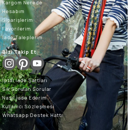
Kargom Nerede
Hesabım
Siparişlerim
Favorilerim
İade Taleplerim
Bizi Takip Et
İptal İade Şartları
Sık Sorulan Sorular
Nasıl İade Ederim
Kullanıcı Sözleşmesi
Whatsapp Destek Hattı