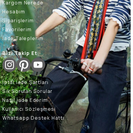
Kargom Nerede
Hesabım
Siparişlerim
Favorilerim
İade Taleplerim
Bizi Takip Et
İptal İade Şartları
Sık Sorulan Sorular
Nasıl İade Ederim
Kullanıcı Sözleşmesi
Whatsapp Destek Hattı