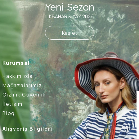
Yeni Sezon
İLKBAHAR & YAZ 2026
Keşfet
Kurumsal
Hakkımızda
Mağazalarımız
Gizlilik Güvenlik
İletişim
Blog
Alışveriş Bilgileri