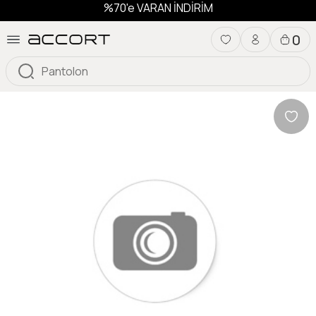
%70'e VARAN İNDİRİM
0