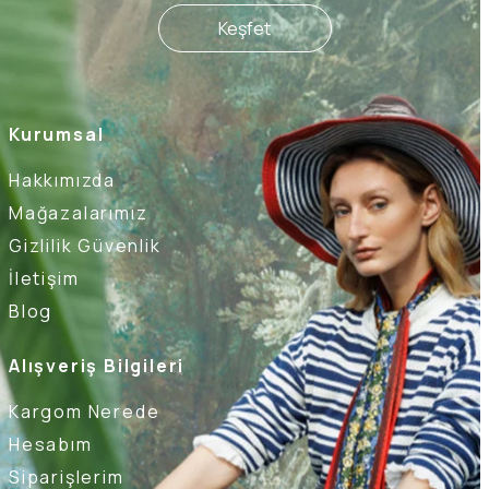
Keşfet
Kurumsal
Hakkımızda
Mağazalarımız
Gizlilik Güvenlik
İletişim
Blog
Alışveriş Bilgileri
Kargom Nerede
Hesabım
Siparişlerim