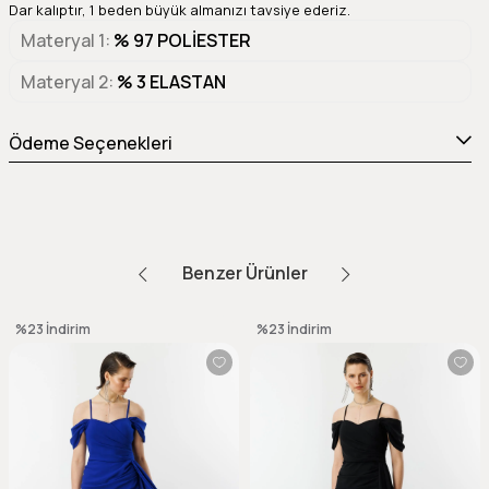
Dar kalıptır, 1 beden büyük almanızı tavsiye ederiz.
Materyal 1
% 97 POLİESTER
Materyal 2
% 3 ELASTAN
Ödeme Seçenekleri
Benzer Ürünler
%23
İndirim
%23
İndirim