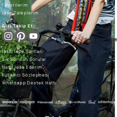
Favorilerim
İade Taleplerim
Bizi Takip Et
K
İptal İade Şartları
Sık Sorulan Sorular
Nasıl İade Ederim
Kullanıcı Sözleşmesi
Whatsapp Destek Hattı