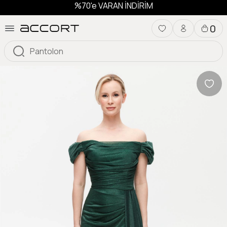
%70'e VARAN İNDİRİM
0