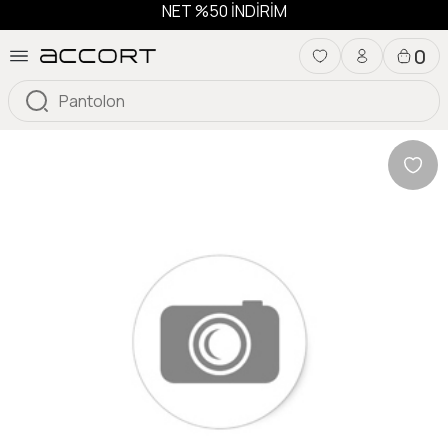
NET %50 İNDİRİM
0