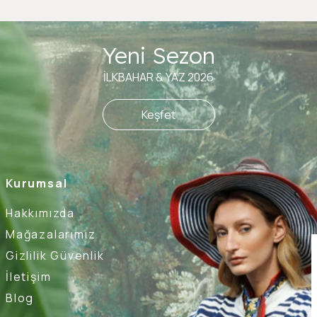
Yeni Sezon
İLKBAHAR & YAZ 2026
Keşfet
Kurumsal
Hakkımızda
Mağazalarımız
Gizlilik Güvenlik
İletişim
Blog